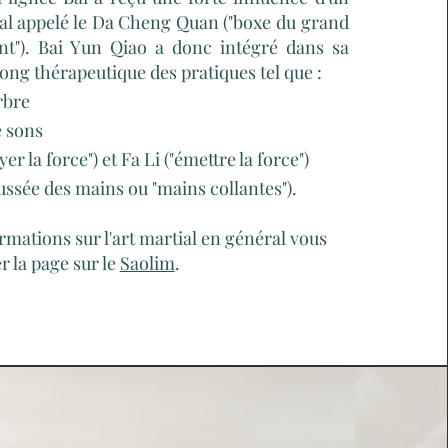
tial appelé le Da Cheng Quan ("boxe du grand
t"). Bai Yun Qiao a donc intégré dans sa
ng thérapeutique des pratiques tel que :
rbre
e sons
yer la force") et Fa Li ("émettre la force")
ussée des mains ou "mains collantes").
rmations sur l'art martial en général vous
r la page sur le
Saolim
.