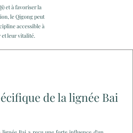
i) et à favoriser la
ion, le Qigong peut
cipline accessible à
t leur vitalité.
cifique de la lignée Bai
 lignée Bai a reçu une forte influence d'un