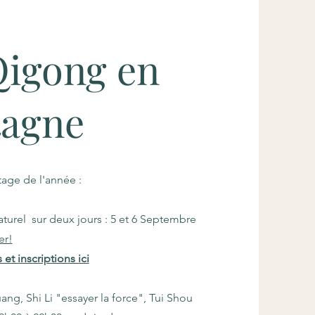
Qigong en
agne
stage de l'année :
el sur deux jours : 5 et 6 Septembre
er!
et inscriptions ici
, Shi Li "essayer la force", Tui Shou