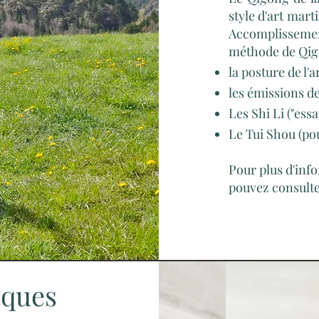
style d'art mar
Accomplissemen
méthode de Qigo
la posture de l'a
les émissions d
Les Shi Li ("essa
Le Tui Shou (po
Pour plus d'info
pouvez consulte
iques