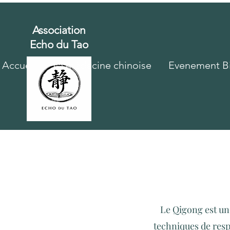
Association
Echo du Tao
Accueil
La médecine chinoise
Evenement Bi
Le Qigong est un
techniques de respi