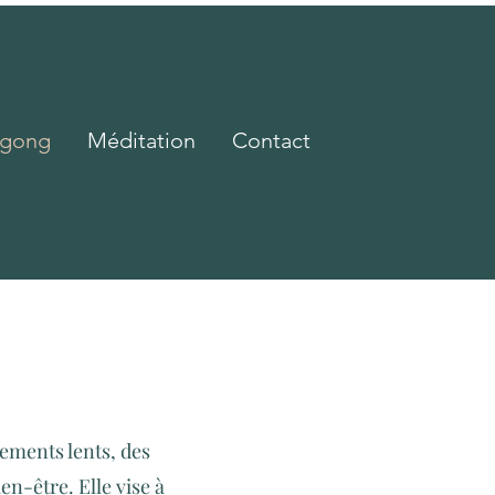
gong
Méditation
Contact
ements lents, des
en-être. Elle vise à