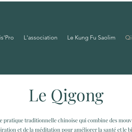
s'Pro
L'association
Le Kung Fu Saolim
Qi
Le Qigong
e pratique traditionnelle chinoise qui combine des mouv
ration et de la méditation pour améliorer la santé et le bi