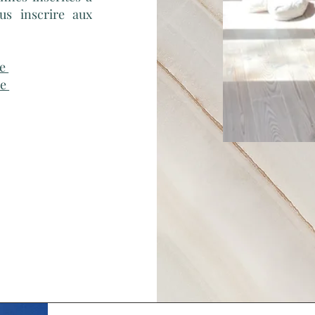
us inscrire aux
ne
ne